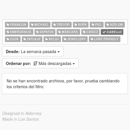
FRANKLIN
MICHAEL
TREVOR
ROPA
PIEL
ADD-ON
EMERGENCIA
ZAPATOS
MÁSCARA
CASCO
CABELLO
OJOS
TATUAJE
RELOJ
JEWELLERY
LORE FRIENDLY
Desde:
La semana pasada
Ordenar por:
Más descargadas
No se han encontrado archivos, por favor, prueba cambiando
los criterios del filtro:
Designed in Alderney
Made in Los Santos