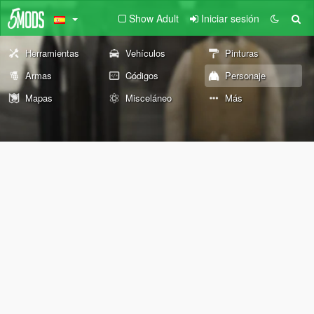
Show Adult
Iniciar sesión
Herramientas
Vehículos
Pinturas
Armas
Códigos
Personaje
Mapas
Misceláneo
Más