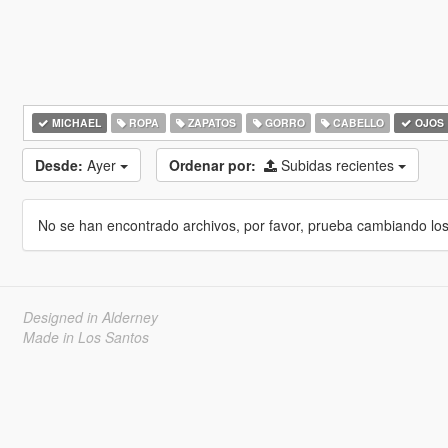
MICHAEL
ROPA
ZAPATOS
GORRO
CABELLO
OJOS
Desde:
Ayer
Ordenar por:
Subidas recientes
No se han encontrado archivos, por favor, prueba cambiando los cr
Designed in Alderney
Made in Los Santos