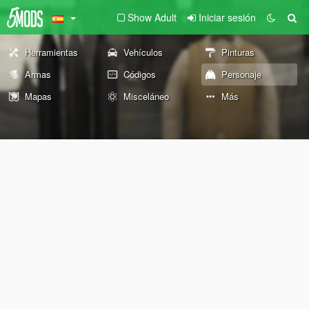
Show Adult
Iniciar sesión
Herramientas
Vehículos
Pinturas
Armas
Códigos
Personaje
Mapas
Misceláneo
Más