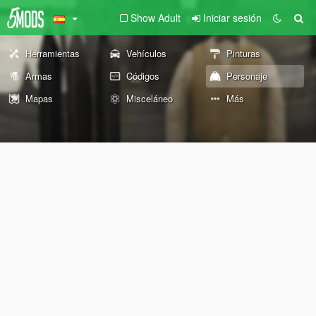
Show Adult
Iniciar sesión
Herramientas
Vehículos
Pinturas
Armas
Códigos
Personaje
Mapas
Misceláneo
Más