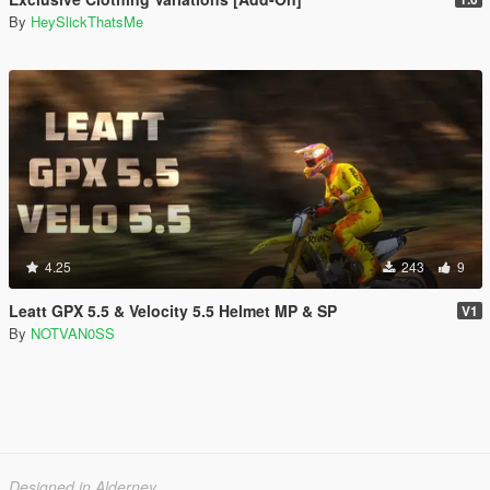
By
HeySlickThatsMe
4.25
243
9
Leatt GPX 5.5 & Velocity 5.5 Helmet MP & SP
V1
By
NOTVAN0SS
Designed in Alderney