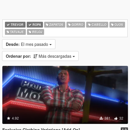
TREVOR
ROPA
ZAPATOS
GORRO
CABELLO
OJOS
TATUAJE
RELOJ
Desde:
El mes pasado
Ordenar por:
Más descargadas
4.92
381
32
Exclusive Clothing Variations [Add-On]
1.0