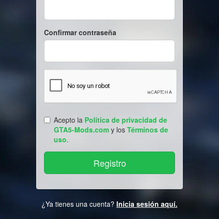
Confirmar contraseña
Acepto la
Política de privacidad de
GTA5-Mods.com
y los
Términos de
uso
.
¿Ya tienes una cuenta?
Inicia sesión aquí.