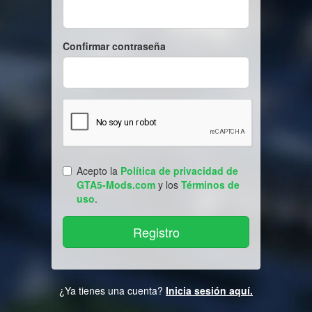
Confirmar contraseña
Acepto la
Política de privacidad de
GTA5-Mods.com
y los
Términos de
uso
.
¿Ya tienes una cuenta?
Inicia sesión aquí.