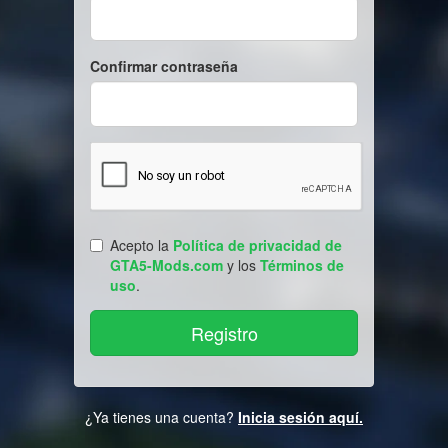
Confirmar contraseña
Acepto la
Política de privacidad de
GTA5-Mods.com
y los
Términos de
uso
.
¿Ya tienes una cuenta?
Inicia sesión aquí.