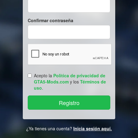
Confirmar contraseña
Acepto la
Política de privacidad de
GTA5-Mods.com
y los
Términos de
uso
.
¿Ya tienes una cuenta?
Inicia sesión aquí.