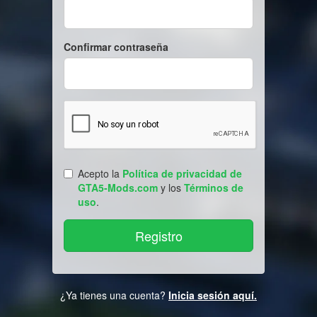
Confirmar contraseña
Acepto la
Política de privacidad de
GTA5-Mods.com
y los
Términos de
uso
.
¿Ya tienes una cuenta?
Inicia sesión aquí.