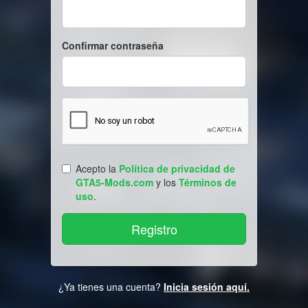
Confirmar contraseña
Acepto la
Política de privacidad de
GTA5-Mods.com
y los
Términos de
uso
.
¿Ya tienes una cuenta?
Inicia sesión aquí.