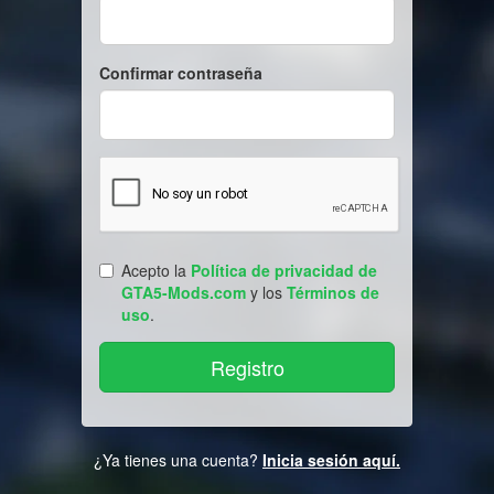
Confirmar contraseña
Acepto la
Política de privacidad de
GTA5-Mods.com
y los
Términos de
uso
.
¿Ya tienes una cuenta?
Inicia sesión aquí.