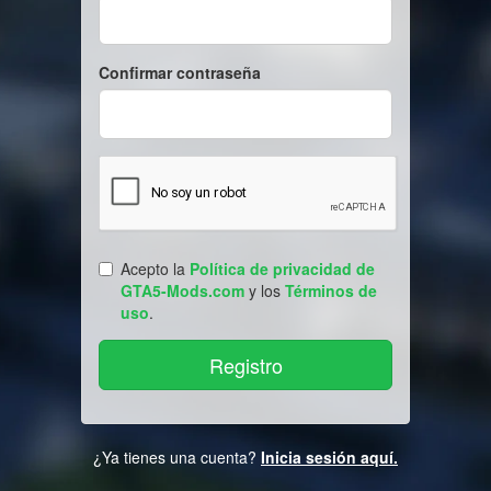
Confirmar contraseña
Acepto la
Política de privacidad de
GTA5-Mods.com
y los
Términos de
uso
.
¿Ya tienes una cuenta?
Inicia sesión aquí.