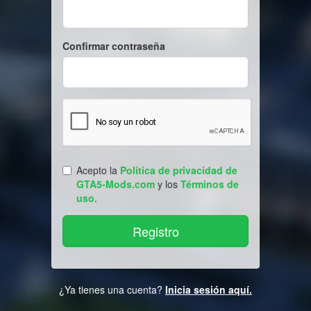
Confirmar contraseña
Acepto la
Política de privacidad de
GTA5-Mods.com
y los
Términos de
uso
.
¿Ya tienes una cuenta?
Inicia sesión aquí.