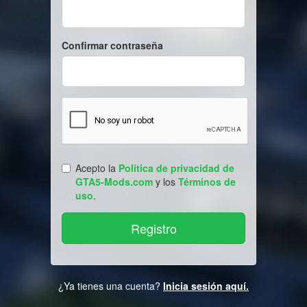
Confirmar contraseña
Acepto la
Política de privacidad de
GTA5-Mods.com
y los
Términos de
uso
.
¿Ya tienes una cuenta?
Inicia sesión aquí.