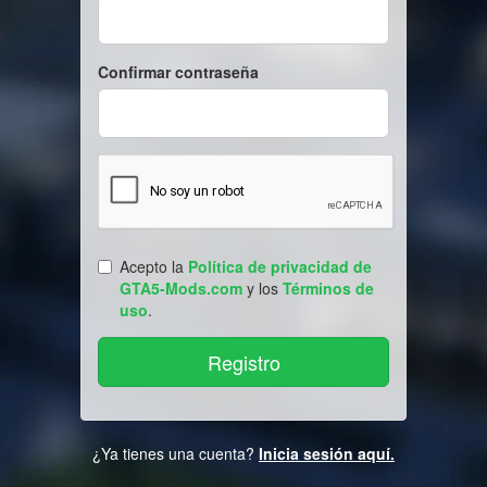
Confirmar contraseña
Acepto la
Política de privacidad de
GTA5-Mods.com
y los
Términos de
uso
.
¿Ya tienes una cuenta?
Inicia sesión aquí.