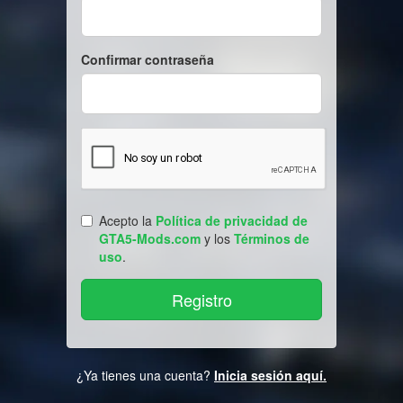
Confirmar contraseña
Acepto la
Política de privacidad de
GTA5-Mods.com
y los
Términos de
uso
.
¿Ya tienes una cuenta?
Inicia sesión aquí.