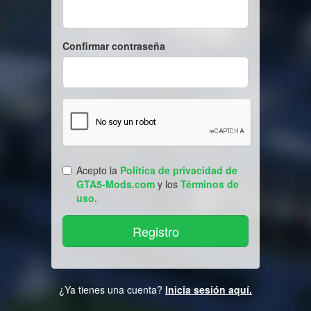
Confirmar contraseña
Acepto la
Política de privacidad de
GTA5-Mods.com
y los
Términos de
uso
.
¿Ya tienes una cuenta?
Inicia sesión aquí.