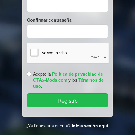
Confirmar contraseña
Acepto la
Política de privacidad de
GTA5-Mods.com
y los
Términos de
uso
.
¿Ya tienes una cuenta?
Inicia sesión aquí.