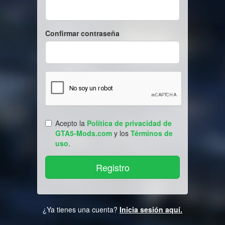
Confirmar contraseña
Acepto la
Política de privacidad de
GTA5-Mods.com
y los
Términos de
uso
.
¿Ya tienes una cuenta?
Inicia sesión aquí.