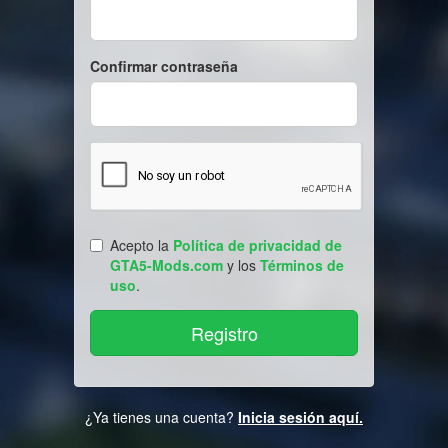
Confirmar contraseña
Acepto la
Política de privacidad de
GTA5-Mods.com
y los
Términos de
uso
.
¿Ya tienes una cuenta?
Inicia sesión aquí.