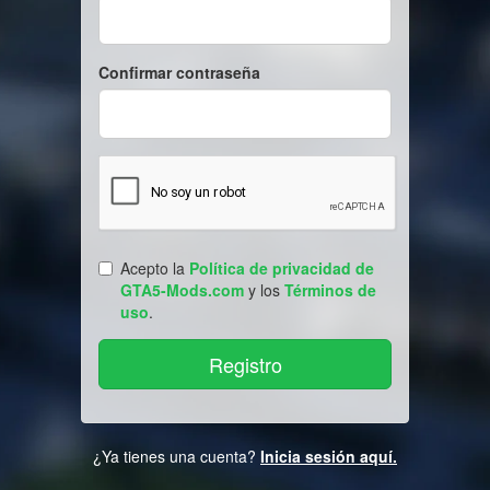
Confirmar contraseña
Acepto la
Política de privacidad de
GTA5-Mods.com
y los
Términos de
uso
.
¿Ya tienes una cuenta?
Inicia sesión aquí.