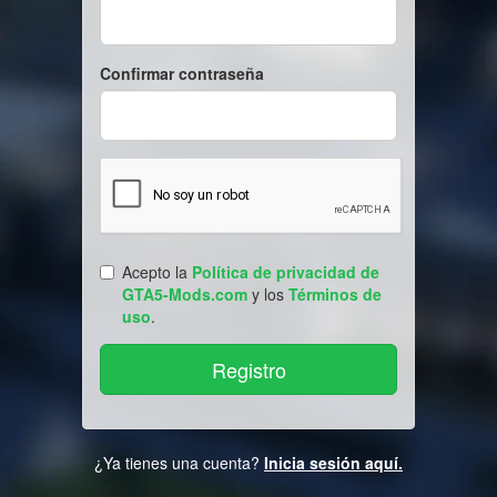
Confirmar contraseña
Acepto la
Política de privacidad de
GTA5-Mods.com
y los
Términos de
uso
.
¿Ya tienes una cuenta?
Inicia sesión aquí.