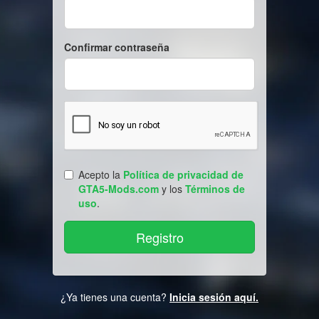
Confirmar contraseña
Acepto la
Política de privacidad de
GTA5-Mods.com
y los
Términos de
uso
.
¿Ya tienes una cuenta?
Inicia sesión aquí.