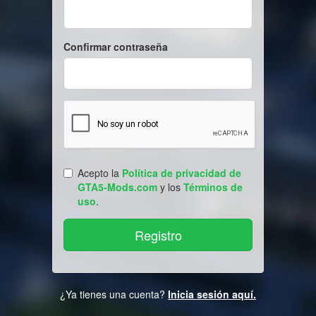
Confirmar contraseña
Acepto la
Política de privacidad de
GTA5-Mods.com
y los
Términos de
uso
.
¿Ya tienes una cuenta?
Inicia sesión aquí.