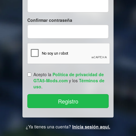
Confirmar contraseña
Acepto la
Política de privacidad de
GTA5-Mods.com
y los
Términos de
uso
.
¿Ya tienes una cuenta?
Inicia sesión aquí.