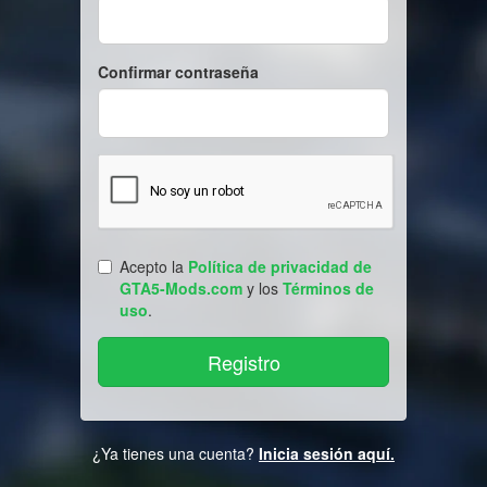
Confirmar contraseña
Acepto la
Política de privacidad de
GTA5-Mods.com
y los
Términos de
uso
.
¿Ya tienes una cuenta?
Inicia sesión aquí.