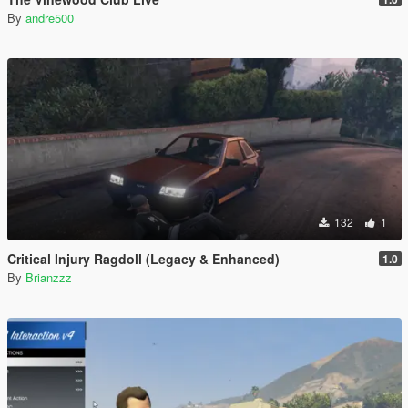
By
andre500
132
1
Critical Injury Ragdoll (Legacy & Enhanced)
1.0
By
Brianzzz