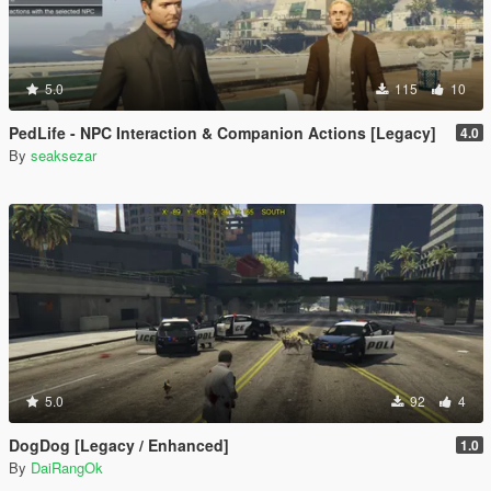
5.0
115
10
PedLife - NPC Interaction & Companion Actions [Legacy]
4.0
By
seaksezar
5.0
92
4
DogDog [Legacy / Enhanced]
1.0
By
DaiRangOk