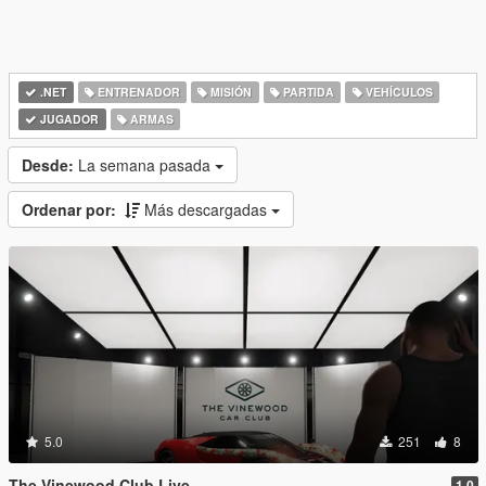
.NET
ENTRENADOR
MISIÓN
PARTIDA
VEHÍCULOS
JUGADOR
ARMAS
Desde:
La semana pasada
Ordenar por:
Más descargadas
5.0
251
8
The Vinewood Club Live
1.0