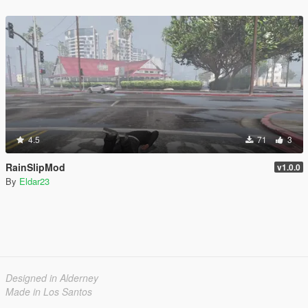
4.5
71
3
RainSlipMod
v1.0.0
By
Eldar23
Designed in Alderney
Made in Los Santos