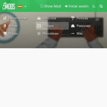
Show Adult
Iniciar sesión
Herramientas
Vehículos
Pinturas
Armas
Códigos
Personaje
Mapas
Misceláneo
Más