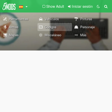
Show Adult
Iniciar sesión
Herramientas
Vehículos
Pinturas
Armas
Códigos
Personaje
Mapas
Misceláneo
Más