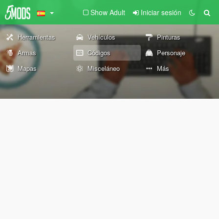
Show Adult
Iniciar sesión
Herramientas
Vehículos
Pinturas
Armas
Códigos
Personaje
Mapas
Misceláneo
Más