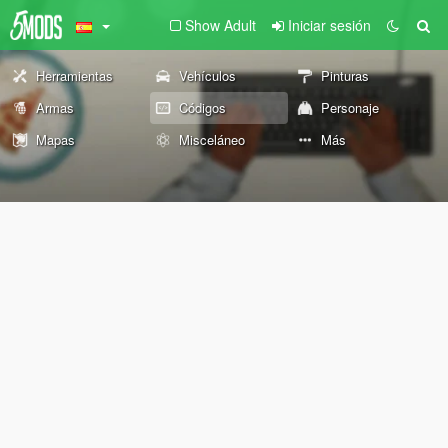
Show Adult
Iniciar sesión
Herramientas
Vehículos
Pinturas
Armas
Códigos
Personaje
Mapas
Misceláneo
Más