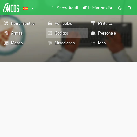
Show Adult
Iniciar sesión
Herramientas
Vehículos
Pinturas
Armas
Códigos
Personaje
Mapas
Misceláneo
Más