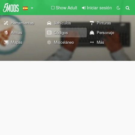
Show Adult
Iniciar sesión
Herramientas
Vehículos
Pinturas
Armas
Códigos
Personaje
Mapas
Misceláneo
Más