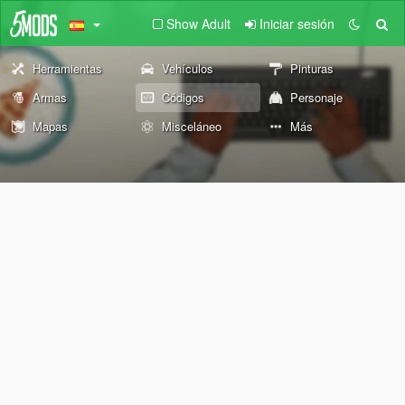
Show Adult
Iniciar sesión
Herramientas
Vehículos
Pinturas
Armas
Códigos
Personaje
Mapas
Misceláneo
Más