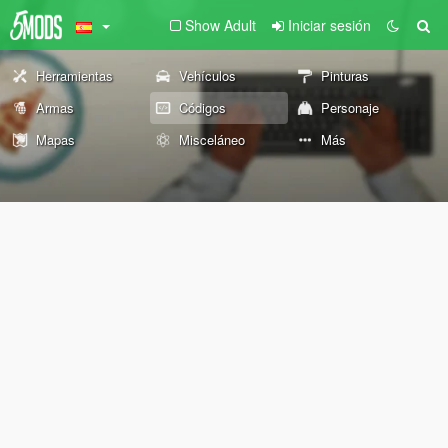
Show Adult
Iniciar sesión
Herramientas
Vehículos
Pinturas
Armas
Códigos
Personaje
Mapas
Misceláneo
Más