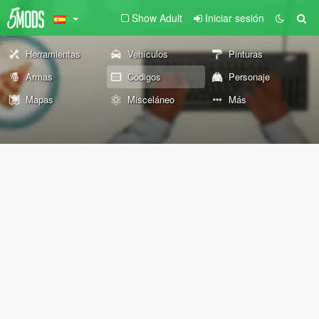
Show Adult
Iniciar sesión
Herramientas
Vehículos
Pinturas
Armas
Códigos
Personaje
Mapas
Misceláneo
Más