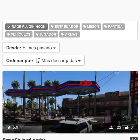
RAGE PLUGIN HOOK
ENTRENADOR
MISIÓN
PARTIDA
VEHÍCULOS
JUGADOR
ARMAS
Desde:
El mes pasado
Ordenar por:
Más descargadas
5.0
423
6
SmartCalloutLoader
1.0