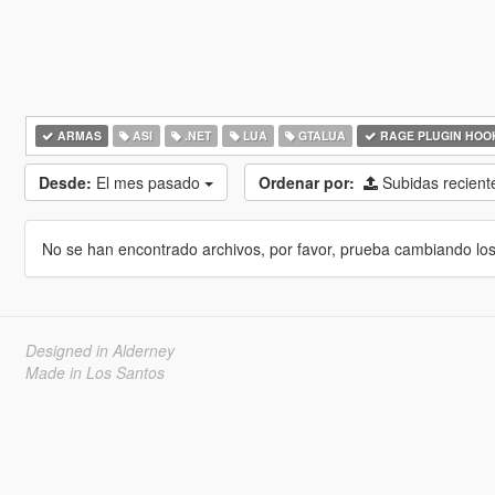
ARMAS
ASI
.NET
LUA
GTALUA
RAGE PLUGIN HOO
Desde:
El mes pasado
Ordenar por:
Subidas recien
No se han encontrado archivos, por favor, prueba cambiando los cr
Designed in Alderney
Made in Los Santos