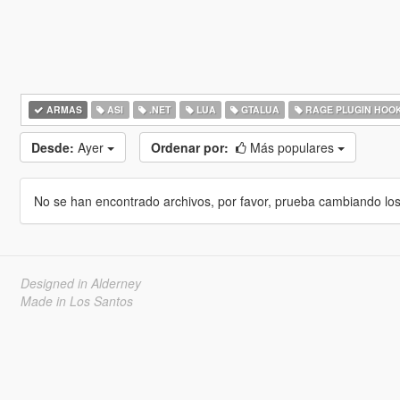
ARMAS
ASI
.NET
LUA
GTALUA
RAGE PLUGIN HOO
Desde:
Ayer
Ordenar por:
Más populares
No se han encontrado archivos, por favor, prueba cambiando los cr
Designed in Alderney
Made in Los Santos