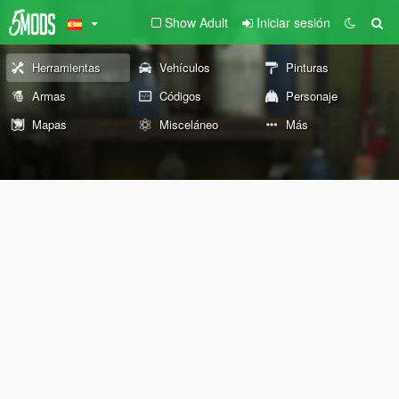
Show Adult
Iniciar sesión
Herramientas
Vehículos
Pinturas
Armas
Códigos
Personaje
Mapas
Misceláneo
Más