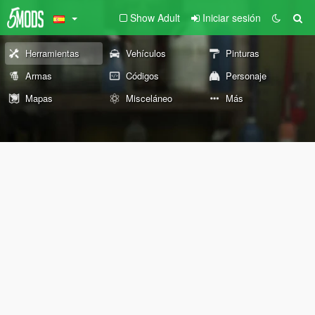
Show Adult
Iniciar sesión
Herramientas
Vehículos
Pinturas
Armas
Códigos
Personaje
Mapas
Misceláneo
Más