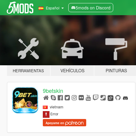
5mods on Discord
Español
VEHÍCULOS
PINTURAS
HERRAMIENTAS
9betskin
vietnam
Apoyame en