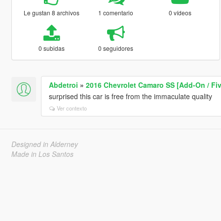
Le gustan 8 archivos
1 comentario
0 vídeos
0 subidas
0 seguidores
Abdetroi
»
2016 Chevrolet Camaro SS [Add-On / Fi
surprised this car is free from the immaculate quality
Ver contexto
Designed in Alderney
Made in Los Santos