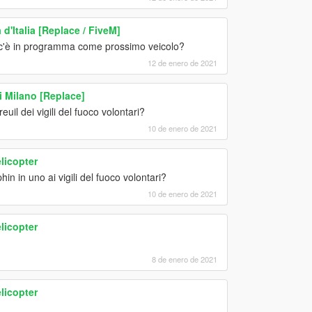
d'Italia [Replace / FiveM]
 c'è in programma come prossimo veicolo?
12 de enero de 2021
i Milano [Replace]
il dei vigili del fuoco volontari?
10 de enero de 2021
elicopter
phin in uno ai vigili del fuoco volontari?
10 de enero de 2021
elicopter
8 de enero de 2021
elicopter