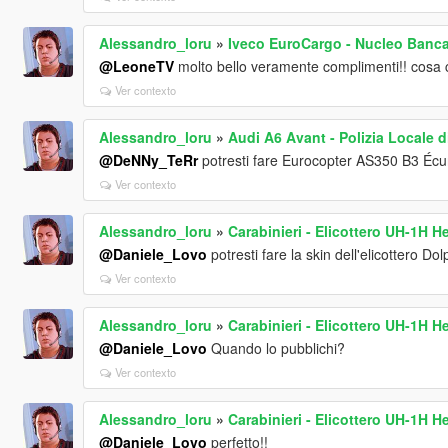
Alessandro_loru
»
Iveco EuroCargo - Nucleo Banca 
@LeoneTV
molto bello veramente complimenti!! cosa
Ver contexto
Alessandro_loru
»
Audi A6 Avant - Polizia Locale d
@DeNNy_TeRr
potresti fare Eurocopter AS350 B3 Écureu
Ver contexto
Alessandro_loru
»
Carabinieri - Elicottero UH-1H H
@Daniele_Lovo
potresti fare la skin dell'elicottero Dol
Ver contexto
Alessandro_loru
»
Carabinieri - Elicottero UH-1H H
@Daniele_Lovo
Quando lo pubblichi?
Ver contexto
Alessandro_loru
»
Carabinieri - Elicottero UH-1H H
@Daniele_Lovo
perfetto!!