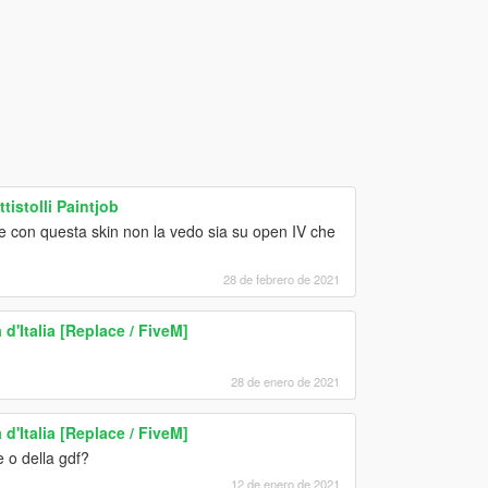
istolli Paintjob
ile con questa skin non la vedo sia su open IV che
28 de febrero de 2021
d'Italia [Replace / FiveM]
28 de enero de 2021
d'Italia [Replace / FiveM]
e o della gdf?
12 de enero de 2021