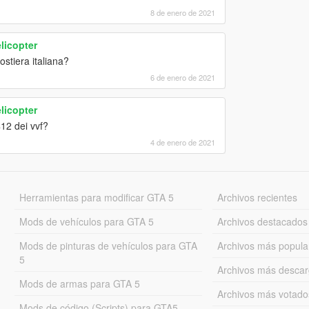
8 de enero de 2021
elicopter
ostiera italiana?
6 de enero de 2021
elicopter
412 dei vvf?
4 de enero de 2021
Herramientas para modificar GTA 5
Archivos recientes
Mods de vehículos para GTA 5
Archivos destacados
Mods de pinturas de vehículos para GTA
Archivos más popula
5
Archivos más desca
Mods de armas para GTA 5
Archivos más votado
Mods de código (Scripts) para GTA5