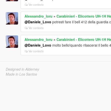
Ver contexto
Alessandro_loru
»
Carabinieri - Elicottero UH-1H H
@Daniele_Lovo
potresti fare il bell 412 della guardia c
Ver contexto
Alessandro_loru
»
Carabinieri - Elicottero UH-1H H
@Daniele_Lovo
molto bello!quando rilascerai il bello 
Ver contexto
Designed in Alderney
Made in Los Santos