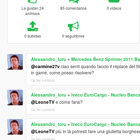
Le gustan 24
85 comentarios
0 vídeos
archivos
0 subidas
0 seguidores
Alessandro_loru
»
Mercedes Benz Sprinter 2011 Batt
@carmine27v
ciao senti quando faccio il replace del f
in game, come posso risolvere?
Ver contexto
Alessandro_loru
»
Iveco EuroCargo - Nucleo Banca 
@LeoneTV
e come farai?
Ver contexto
Alessandro_loru
»
Iveco EuroCargo - Nucleo Banca 
@LeoneTV
più in là potresti fare una giulietta borghes
Ver contexto