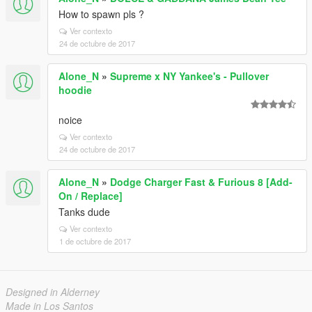
How to spawn pls ?
Ver contexto
24 de octubre de 2017
Alone_N
»
Supreme x NY Yankee's - Pullover
hoodie
noice
Ver contexto
24 de octubre de 2017
Alone_N
»
Dodge Charger Fast & Furious 8 [Add-
On / Replace]
Tanks dude
Ver contexto
1 de octubre de 2017
Designed in Alderney
Made in Los Santos