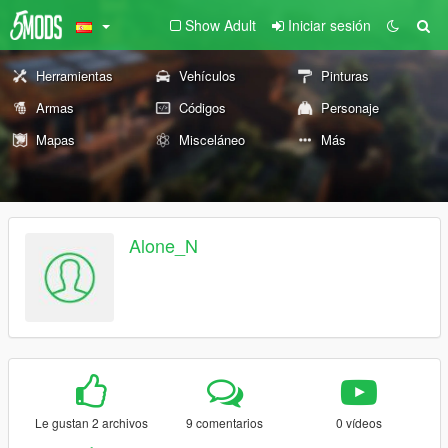
Show Adult
Iniciar sesión
Herramientas
Vehículos
Pinturas
Armas
Códigos
Personaje
Mapas
Misceláneo
Más
Alone_N
Le gustan 2 archivos
9 comentarios
0 vídeos