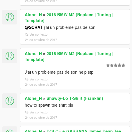
24 de octubre de 2017
Alone_N
»
2016 BMW M2 [Replace | Tuning |
Template]
@SCRAT
j'ai un probleme pas de son
Ver contexto
24 de octubre de 2017
Alone_N
»
2016 BMW M2 [Replace | Tuning |
Template]
J'ai un probleme pas de son help stp
Ver contexto
24 de octubre de 2017
Alone_N
»
Shawty-Lo T-Shirt (Franklin)
how to spawn tee shirt pls
Ver contexto
24 de octubre de 2017
Alone_N
»
DOLCE & GABBANA James Dean Tee