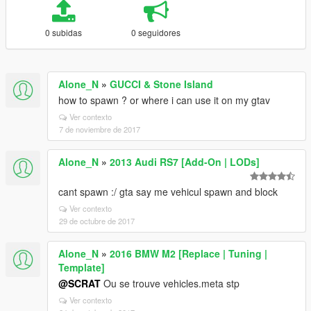
0 subidas
0 seguidores
Alone_N
»
GUCCI & Stone Island
how to spawn ? or where i can use it on my gtav
Ver contexto
7 de noviembre de 2017
Alone_N
»
2013 Audi RS7 [Add-On | LODs]
cant spawn :/ gta say me vehicul spawn and block
Ver contexto
29 de octubre de 2017
Alone_N
»
2016 BMW M2 [Replace | Tuning |
Template]
@SCRAT
Ou se trouve vehicles.meta stp
Ver contexto