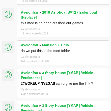
16 de febrero de 2026
Aveionfsu
»
2018 Aeroboat SV12 /Trailer boat
[Replace]
this mod is no good crashed our games
Ver contexto
19 de octubre de 2021
Aveionfsu
»
Mansion Osirus
do we put this in the mod folder
Ver contexto
6 de septiembre de 2021
Aveionfsu
»
3 Story House [YMAP | Vehicle
Persistence]
@WOKEUPINVEGAS
can u give me the link ?
Ver contexto
6 de septiembre de 2021
Aveionfsu
»
3 Story House [YMAP | Vehicle
Persistence]