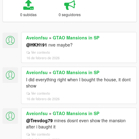
0 subidas
0 seguidores
Aveionfsu
»
GTAO Mansions in SP
@HKH191
nve maybe?
Ver contexto
16 de febrero de 2026
Aveionfsu
»
GTAO Mansions in SP
I did everything right when I bought the house, it dont
show
Ver contexto
16 de febrero de 2026
Aveionfsu
»
GTAO Mansions in SP
@Trevdog79
mines dosnt even show the mansion
after i baught it
Ver contexto