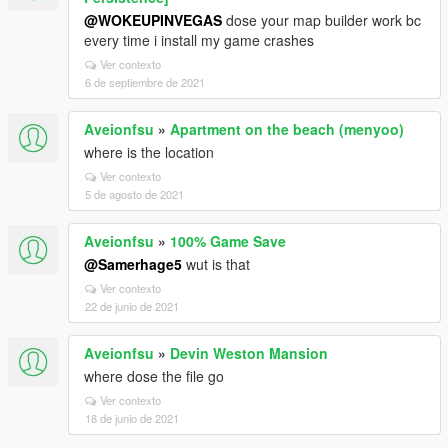
@WOKEUPINVEGAS
dose your map builder work bc
every time i install my game crashes
Ver contexto
6 de septiembre de 2021
Aveionfsu
»
Apartment on the beach (menyoo)
where is the location
Ver contexto
5 de agosto de 2021
Aveionfsu
»
100% Game Save
@Samerhage5
wut is that
Ver contexto
22 de junio de 2021
Aveionfsu
»
Devin Weston Mansion
where dose the file go
Ver contexto
18 de junio de 2021