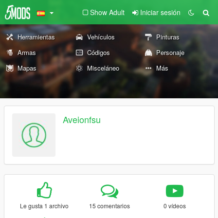
Show Adult
Iniciar sesión
Herramientas
Vehículos
Pinturas
Armas
Códigos
Personaje
Mapas
Misceláneo
Más
Aveionfsu
Le gusta 1 archivo
15 comentarios
0 vídeos