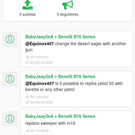
0 subidas
0 seguidores
BabyJaayGtA
»
Benelli B76 Series
@Equinox407
change the desert eagle with another
gun
Ver contexto
27 de julio de 2022
BabyJaayGtA
»
Benelli B76 Series
@Equinox407
Is It possible to replce pistol 50 with
beretta or any other pistol
Ver contexto
22 de julio de 2022
BabyJaayGtA
»
Benelli B76 Series
replace sweeper with m16
Ver contexto