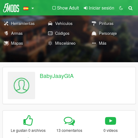
Show Adult
Iniciar sesión
Herramientas
Vehículos
Pinturas
Armas
Códigos
Personaje
Mapas
Misceláneo
Más
BabyJaayGtA
Le gustan 0 archivos
13 comentarios
0 vídeos