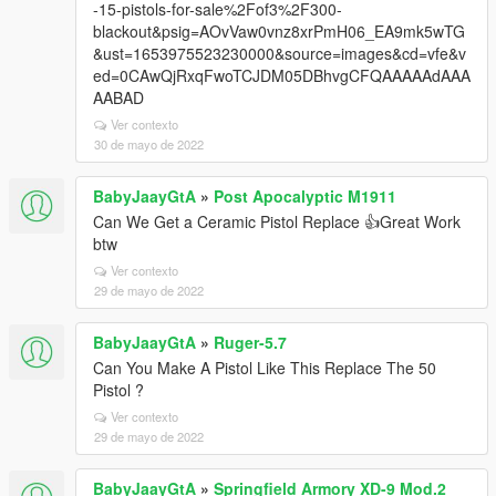
-15-pistols-for-sale%2Fof3%2F300-
blackout&psig=AOvVaw0vnz8xrPmH06_EA9mk5wTG
&ust=1653975523230000&source=images&cd=vfe&v
ed=0CAwQjRxqFwoTCJDM05DBhvgCFQAAAAAdAAA
AABAD
Ver contexto
30 de mayo de 2022
BabyJaayGtA
»
Post Apocalyptic M1911
Can We Get a Ceramic Pistol Replace 👍Great Work
btw
Ver contexto
29 de mayo de 2022
BabyJaayGtA
»
Ruger-5.7
Can You Make A Pistol Like This Replace The 50
Pistol ?
Ver contexto
29 de mayo de 2022
BabyJaayGtA
»
Springfield Armory XD-9 Mod.2