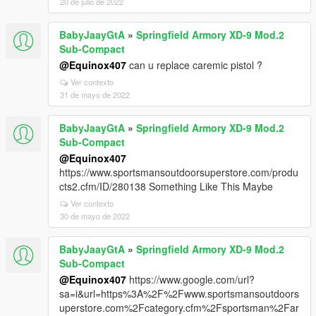
20 de julio de 2022
BabyJaayGtA
»
Springfield Armory XD-9 Mod.2
Sub-Compact
@Equinox407
can u replace caremic pistol ?
Ver contexto
31 de mayo de 2022
BabyJaayGtA
»
Springfield Armory XD-9 Mod.2
Sub-Compact
@Equinox407
https://www.sportsmansoutdoorsuperstore.com/produ
cts2.cfm/ID/280138 Something Like This Maybe
Ver contexto
30 de mayo de 2022
BabyJaayGtA
»
Springfield Armory XD-9 Mod.2
Sub-Compact
@Equinox407
https://www.google.com/url?
sa=i&url=https%3A%2F%2Fwww.sportsmansoutdoors
uperstore.com%2Fcategory.cfm%2Fsportsman%2Far