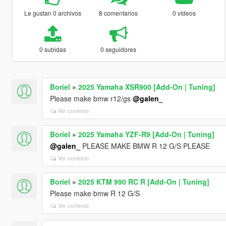
Le gustan 0 archivos
8 comentarios
0 vídeos
0 subidas
0 seguidores
Boriel
»
2025 Yamaha XSR900 [Add-On | Tuning]
Please make bmw r12/gs
@galen_
Ver contexto
Boriel
»
2025 Yamaha YZF-R9 [Add-On | Tuning]
@galen_
PLEASE MAKE BMW R 12 G/S PLEASE
Ver contexto
Boriel
»
2025 KTM 990 RC R [Add-On | Tuning]
Please make bmw R 12 G/S
Ver contexto