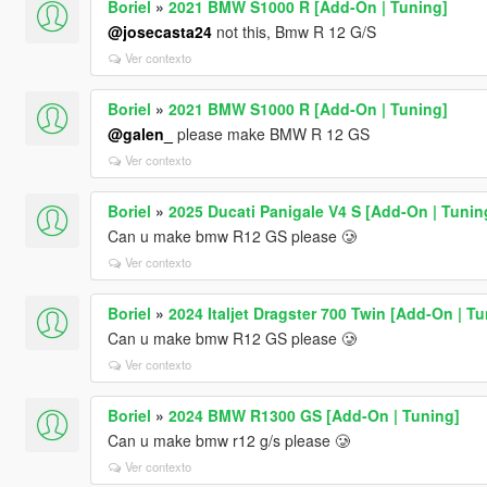
Boriel
»
2021 BMW S1000 R [Add-On | Tuning]
@josecasta24
not this, Bmw R 12 G/S
Ver contexto
Boriel
»
2021 BMW S1000 R [Add-On | Tuning]
@galen_
please make BMW R 12 GS
Ver contexto
Boriel
»
2025 Ducati Panigale V4 S [Add-On | Tunin
Can u make bmw R12 GS please 🥲
Ver contexto
Boriel
»
2024 Italjet Dragster 700 Twin [Add-On | Tu
Can u make bmw R12 GS please 🥲
Ver contexto
Boriel
»
2024 BMW R1300 GS [Add-On | Tuning]
Can u make bmw r12 g/s please 🥲
Ver contexto