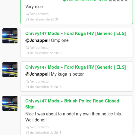
Very nice
Ver contexto
21 de febrero de 2019
Chivvy147 Mods
»
Ford Kuga IRV [Generic | ELS]
@Jchappell
Gmp one
Ver contexto
31 de diciembre de 2018
Chivvy147 Mods
»
Ford Kuga IRV [Generic | ELS]
@Jchappell
My kuga is better
Ver contexto
31 de diciembre de 2018
Chivvy147 Mods
»
British Police Road Closed
Sign
Nice I was about to model my own then notice this.
Well done!!
Ver contexto
19 de diciembre de 2018