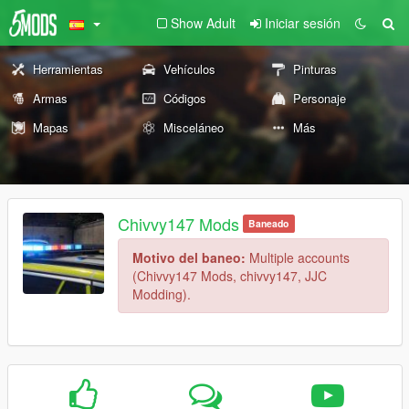
Show Adult
Iniciar sesión
Herramientas
Vehículos
Pinturas
Armas
Códigos
Personaje
Mapas
Misceláneo
Más
Chivvy147 Mods
Baneado
Motivo del baneo:
Multiple accounts
(Chivvy147 Mods, chivvy147, JJC
Modding).