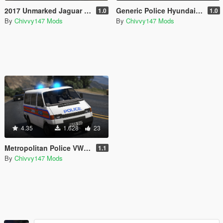
2017 Unmarked Jaguar XE S
Generic Police Hyundai IX35 [ELS]
1.0
1.0
By
Chivvy147 Mods
By
Chivvy147 Mods
4.35
1.628
23
Metropolitan Police VW T4 Officer Carrier
1.1
By
Chivvy147 Mods