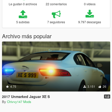
Le gustan 0 archivos
22 comentarios
0 vídeos
5 subidas
7 seguidores
9.797 descargas
Archivo más popular
4.75
3.151
26
2017 Unmarked Jaguar XE S
1.0
By
Chivvy147 Mods