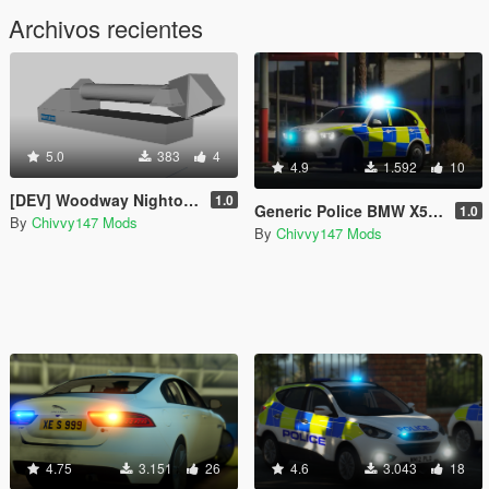
Archivos recientes
5.0
383
4
4.9
1.592
10
[DEV] Woodway Nightowl (Scene Light) [UNLOCKED]
1.0
Generic Police BMW X5 F15 ARV [ELS] [REL] [WORKING GUN LOCKER]
1.0
By
Chivvy147 Mods
By
Chivvy147 Mods
4.75
3.151
26
4.6
3.043
18