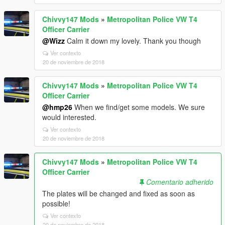
Chivvy147 Mods
»
Metropolitan Police VW T4
Officer Carrier
@Wizz
Calm it down my lovely. Thank you though
Ver contexto
20 de noviembre de 2018
Chivvy147 Mods
»
Metropolitan Police VW T4
Officer Carrier
@hmp26
When we find/get some models. We sure
would interested.
Ver contexto
20 de noviembre de 2018
Chivvy147 Mods
»
Metropolitan Police VW T4
Officer Carrier
Comentario adherido
The plates will be changed and fixed as soon as
possible!
Ver contexto
20 de noviembre de 2018