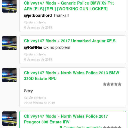
Chivvy147 Mods
»
Generic Police BMW X5 F15
ARV [ELS] [REL] [WORKING GUN LOCKER]
@jetboardlord
Thanks!!
Ver contexto
6 de marzo de 2019
Chivvy147 Mods
»
2017 Unmarked Jaguar XE S
@ReNNie
Ok no problem
Ver contexto
6 de marzo de 2019
Chivvy147 Mods
»
North Wales Police 2013 BMW
330D Estate RPU
Sexy
Ver contexto
22 de febrero de 2019
Chivvy147 Mods
»
North Wales Police 2017
Peugeot 308 Estate IRV
Comentario adherido