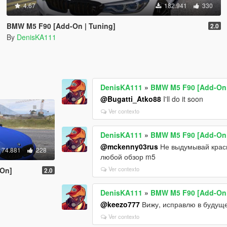
4.67
182.941
330
BMW M5 F90 [Add-On | Tuning]
2.0
By
DenisKA111
DenisKA111
»
BMW M5 F90 [Add-On 
@Bugatti_Atko88
I'll do it soon
Ver contexto
DenisKA111
»
BMW M5 F90 [Add-On 
@mckenny03rus
Не выдумывай красн
74.881
228
любой обзор m5
Ver contexto
On]
2.0
DenisKA111
»
BMW M5 F90 [Add-On 
@keezo777
Вижу, исправлю в будущ
Ver contexto