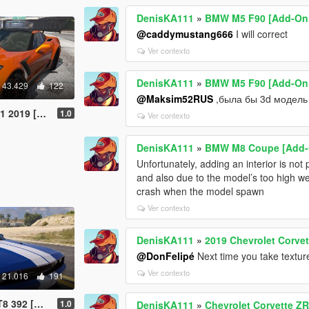
DenisKA111
»
BMW M5 F90 [Add-On 
@caddymustang666
I will correct
Ver contexto
DenisKA111
»
BMW M5 F90 [Add-On 
43.429
122
@Maksim52RUS
,была бы 3d модель 
9 [Add-On]
1.0
Ver contexto
DenisKA111
»
BMW M8 Coupe [Add-
Unfortunately, adding an interior is not
and also due to the model’s too high weig
crash when the model spawn
Ver contexto
DenisKA111
»
2019 Chevrolet Corv
@DonFelipé
Next time you take textur
Ver contexto
21.016
191
 [Add-On]
1.0
DenisKA111
»
Chevrolet Corvette Z