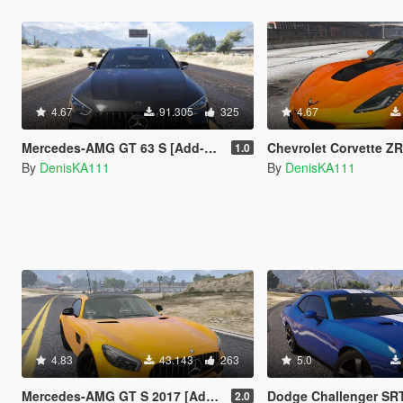
4.67
91.305
325
4.67
Mercedes‑AMG GT 63 S [Add-On | Auto Spoiler | Tuning]
Chevrolet Corvette ZR1 201
1.0
By
DenisKA111
By
DenisKA111
4.83
43.143
263
5.0
Mercedes-AMG GT S 2017 [Add-On | Auto Spoiler | Tuning]
Dodge Challenger SRT8 392
2.0