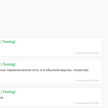
| Tuning]
4 de febrero de 2020
| Tuning]
ые переключатели есть и в обычной версии, посмотри
4 de febrero de 2020
| Tuning]
ем
4 de febrero de 2020