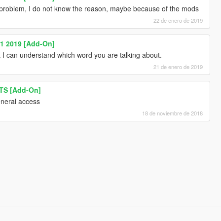
s problem, I do not know the reason, maybe because of the mods
22 de enero de 2019
R1 2019 [Add-On]
 I can understand which word you are talking about.
21 de enero de 2019
TS [Add-On]
eneral access
18 de noviembre de 2018