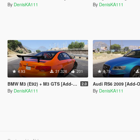
By
DenisKA111
By
DenisKA111
4.93
31.326
201
4.79
BMW M3 (E92) + M3 GTS [Add-On]
Audi RS6 2009 [Add-
2.0
By
DenisKA111
By
DenisKA111