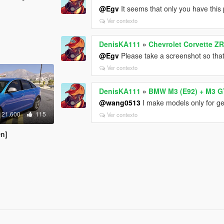
@Egv
It seems that only you have thi
Ver contexto
DenisKA111
»
Chevrolet Corvette Z
@Egv
Please take a screenshot so that
Ver contexto
DenisKA111
»
BMW M3 (E92) + M3 G
@wang0513
I make models only for g
21.600
115
Ver contexto
On]