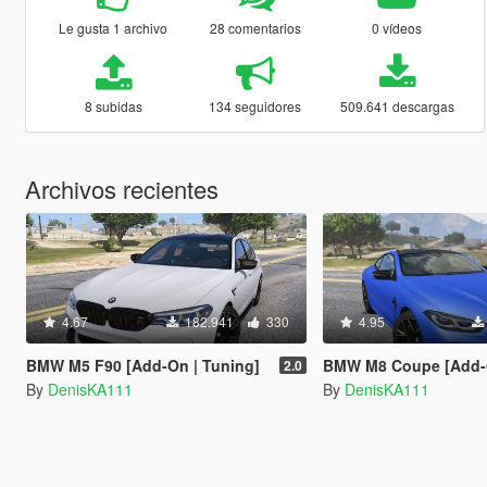
Le gusta 1 archivo
28 comentarios
0 vídeos
8 subidas
134 seguidores
509.641 descargas
Archivos recientes
4.67
182.941
330
4.95
BMW M5 F90 [Add-On | Tuning]
BMW M8 Coupe [Add-
2.0
By
DenisKA111
By
DenisKA111