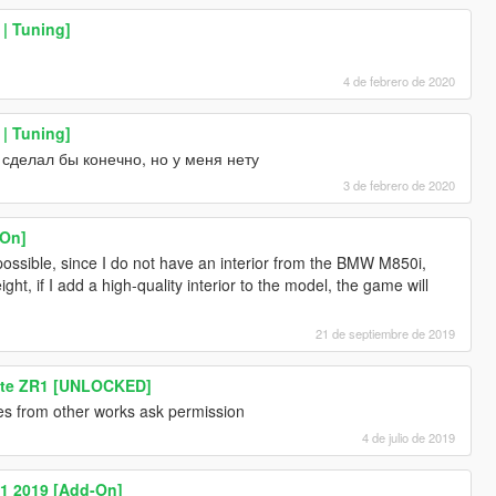
| Tuning]
4 de febrero de 2020
| Tuning]
сделал бы конечно, но у меня нету
3 de febrero de 2020
On]
 possible, since I do not have an interior from the BMW M850i,
ht, if I add a high-quality interior to the model, the game will
21 de septiembre de 2019
ette ZR1 [UNLOCKED]
es from other works ask permission
4 de julio de 2019
R1 2019 [Add-On]