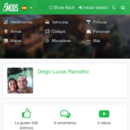
Show Adult
Iniciar sesión
Herramientas
Vehículos
Pinturas
Armas
Códigos
Personaje
Mapas
Misceláneo
Más
Diego Lucas Ramalho
Le gustan 528
6 comentarios
0 vídeos
archivos