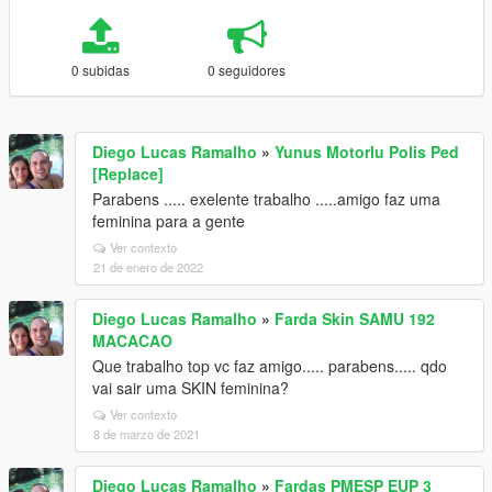
0 subidas
0 seguidores
Diego Lucas Ramalho
»
Yunus Motorlu Polis Ped
[Replace]
Parabens ..... exelente trabalho .....amigo faz uma
feminina para a gente
Ver contexto
21 de enero de 2022
Diego Lucas Ramalho
»
Farda Skin SAMU 192
MACACAO
Que trabalho top vc faz amigo..... parabens..... qdo
vai sair uma SKIN feminina?
Ver contexto
8 de marzo de 2021
Diego Lucas Ramalho
»
Fardas PMESP EUP 3