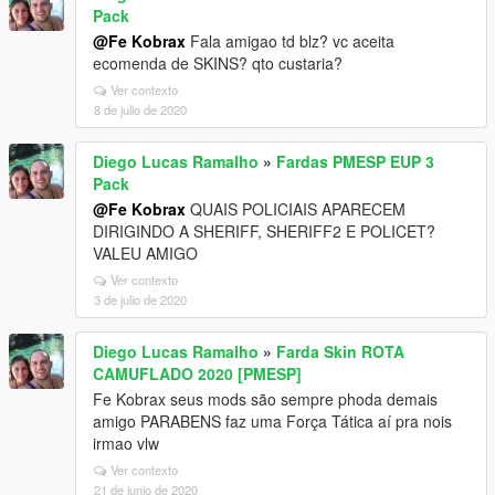
Pack
@Fe Kobrax
Fala amigao td blz? vc aceita
ecomenda de SKINS? qto custaria?
Ver contexto
8 de julio de 2020
Diego Lucas Ramalho
»
Fardas PMESP EUP 3
Pack
@Fe Kobrax
QUAIS POLICIAIS APARECEM
DIRIGINDO A SHERIFF, SHERIFF2 E POLICET?
VALEU AMIGO
Ver contexto
3 de julio de 2020
Diego Lucas Ramalho
»
Farda Skin ROTA
CAMUFLADO 2020 [PMESP]
Fe Kobrax seus mods são sempre phoda demais
amigo PARABENS faz uma Força Tática aí pra nois
irmao vlw
Ver contexto
21 de junio de 2020